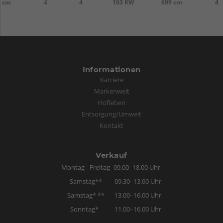
1 cm
4
4
103 KW
699 cm
4
Informationen
Karriere
Markenwelt
Hofleben
Entsorgung/Umwelt
Kontakt
Verkauf
Montag - Freitag
09.00–18.00 Uhr
Samstag**
09.30–13.00 Uhr
Samstag* **
13.00–16.00 Uhr
Sonntag*
11.00–16.00 Uhr