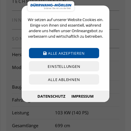
TECHNISCHE DATEN
INNENAUSSTATTUNG
Wir setzen auf unserer Website Cookies ein.
Einige von ihnen sind essentiell, während
andere uns helfen unser Onlineangebot zu
verbessern und wirtschaftlich zu betreiben.
SONDERAUSSTATTUNG
ALLE AKZEPTIEREN
Hersteller
LMC
EINSTELLUNGEN
Modell
Tourer Lift 70 H 663
G
ALLE ABLEHNEN
Baujahr
2025
DATENSCHUTZ
IMPRESSUM
Fahrzeugart
Reisemobil
Leistung
103 KW (140 PS)
Gesamtlänge
699 cm