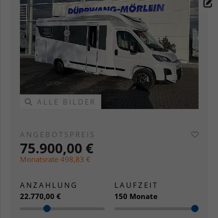
ALLE BILDER
A
ANGEBOTSPREIS
75.900,00 €
Monatsrate 498,83 €
ANZAHLUNG
LAUFZEIT
22.770,00 €
150 Monate