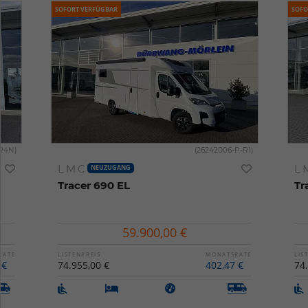
SOFORT VERFÜGBAR
SOFO
-R4N)
(26242006-P-R1)
LMC
L
NEUZUGANG
Tracer 690 EL
Tr
59.900,00 €
RATE
LISTENPREIS
MONATSRATE
LIS
 €
74.955,00 €
402,47 €
74