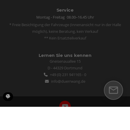
Service
Montag - Freitag
08.00–16.45 Uhr
* Freie Besichtigung der Fahrzeuge (Innenansicht nur in der Halle
möglich), keine Beratung, kein Verkauf
** Kein Ersatzteilverkauf
Lernen Sie uns kennen
Gneisenauallee 15
D - 44329 Dortmund
+49 (0) 231 941165 - 0
info@duerrwang.de
Bewertungen
auf mobile.de