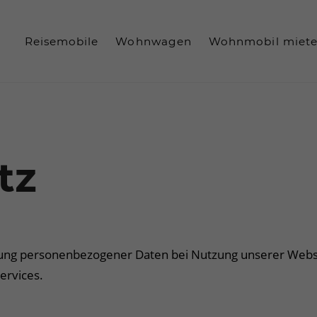
Reisemobile
Wohnwagen
Wohnmobil miet
paratur
Online-Kauf
tz
ebung personenbezogener Daten bei Nutzung unserer Web
ervices.