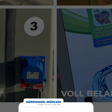
?
VOLL BEL