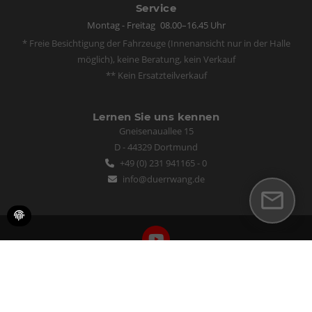
Service
Montag - Freitag
08.00–16.45 Uhr
* Freie Besichtigung der Fahrzeuge (Innenansicht nur in der Halle
möglich), keine Beratung, kein Verkauf
** Kein Ersatzteilverkauf
Lernen Sie uns kennen
Gneisenauallee 15
D - 44329 Dortmund
+49 (0) 231 941165 - 0
info@duerrwang.de
Bewertungen
auf mobile.de
Datenschutz
Impressum