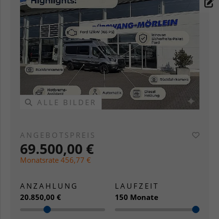
ALLE BILDER
A
ANGEBOTSPREIS
69.500,00 €
Monatsrate 456,77 €
ANZAHLUNG
LAUFZEIT
20.850,00 €
150 Monate