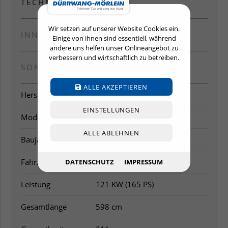
TECHNISCHE DATEN
Wir setzen auf unserer Website Cookies ein.
INNENAUSSTATTUNG
Einige von ihnen sind essentiell, während
andere uns helfen unser Onlineangebot zu
verbessern und wirtschaftlich zu betreiben.
SONDERAUSSTATTUNG
ALLE AKZEPTIEREN
Hersteller
LMC
EINSTELLUNGEN
Modell
Innovan Ford 592
ALLE ABLEHNEN
Baujahr
2026
Fahrzeugart
Reisemobil
DATENSCHUTZ
IMPRESSUM
Leistung
121 KW (165 PS)
Gesamtlänge
598 cm