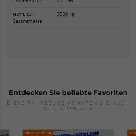
Gesamtbreite
211 cm
techn. zul.
3500 kg
Gesamtmasse
Entdecken Sie beliebte Favoriten
DIESE FAHRZEUGE KÖNNTEN SIE AUCH
INTERESSIEREN
SOFORT VERFÜGBAR
SOFO