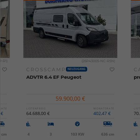
P-R1)
(26P43005-NC-R5N)
CROSSCAMP
C
NEUZUGANG
ADVTR 6.4 EF Peugeot
pr
59.900,00 €
RATE
LISTENPREIS
MONATSRATE
LIS
 €
64.688,00 €
402,47 €
70
1 cm
4
3
103 KW
636 cm
4