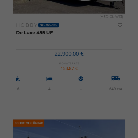
(MED-GL-W13)
HOBBY
NEUZUGANG
De Luxe 455 UF
22.900,00 €
MONATSRATE
153,87 €
6
4
-
649 cm
SOFORT VERFÜGBAR