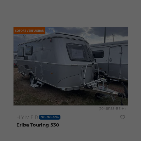
SOFORT VERFÜGBAR
(20418158-BE-H)
HYMER
NEUZUGANG
Eriba Touring 530