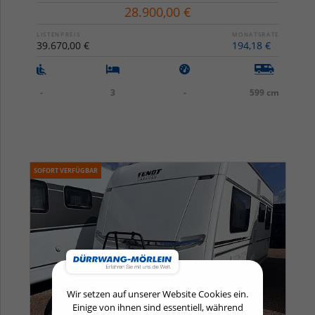
28.900,00 €
LISTENPREIS
MONATSRATE
39.670,00 €
194,18 €
-
3
-
599 cm
SOFORT VERFÜGBAR
Wir setzen auf unserer Website Cookies ein.
Einige von ihnen sind essentiell, während