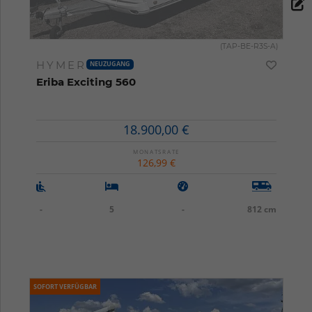
(TAP-BE-R3S-A)
HYMER
NEUZUGANG
Eriba Exciting 560
18.900,00 €
MONATSRATE
126,99 €
-
5
-
812 cm
SOFORT VERFÜGBAR