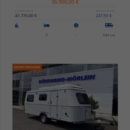
36.900,00 €
LISTENPREIS
MONATSRATE
41.735,00 €
247,93 €
-
3
-
644 cm
SOFORT VERFÜGBAR