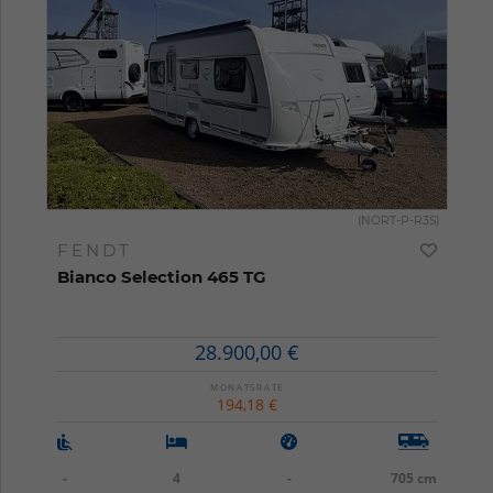
(NORT-P-R3S)
FENDT
Bianco Selection 465 TG
28.900,00 €
MONATSRATE
194,18 €
-
4
-
705 cm