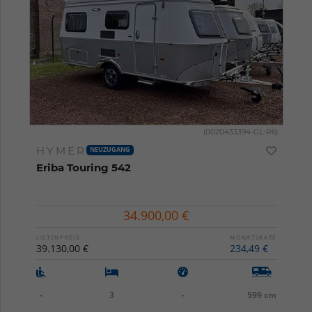
(0020433394-GL-R6)
HYMER
NEUZUGANG
Eriba Touring 542
34.900,00 €
LISTENPREIS
MONATSRATE
39.130,00 €
234,49 €
-
3
-
599 cm