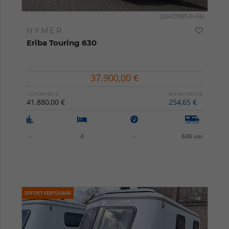
(20433393-R-R6)
HYMER
Eriba Touring 630
37.900,00 €
LISTENPREIS
MONATSRATE
41.880,00 €
254,65 €
-
4
-
646 cm
SOFORT VERFÜGBAR