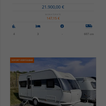
21.900,00 €
MONATSRATE
147,15 €
4
3
-
607 cm
SOFORT VERFÜGBAR