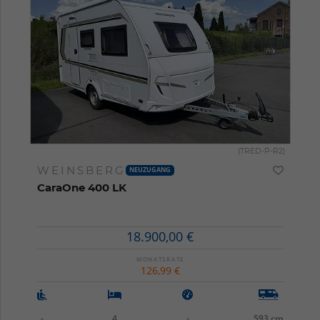
(TRED-P-R2)
WEINSBERG
NEUZUGANG
CaraOne 400 LK
18.900,00 €
MONATSRATE
126,99 €
-
4
-
593 cm