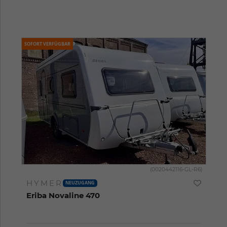
SOFORT VERFÜGBAR
(0020442116-GL-R6)
HYMER
NEUZUGANG
Eriba Novaline 470