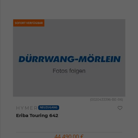
SOFORT VERFÜGBAR
(0020433396-BE-R6)
HYMER
NEUZUGANG
Eriba Touring 642
44.490,00 €