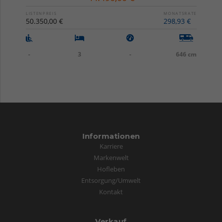
LISTENPREIS
MONATSRATE
50.350,00 €
298,93 €
-
3
-
646 cm
Informationen
Karriere
Markenwelt
Hofleben
Entsorgung/Umwelt
Kontakt
Verkauf