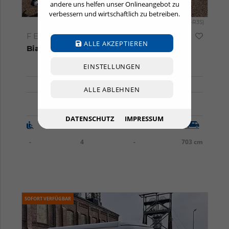
andere uns helfen unser Onlineangebot zu
verbessern und wirtschaftlich zu betreiben.
(HUM-BE-R3S)
FENDT
ALLE AKZEPTIEREN
Bianco Selection 465 SFB
EINSTELLUNGEN
33.900,00 €
ALLE ABLEHNEN
MONATSRATE
227,77 €
DATENSCHUTZ
IMPRESSUM
-
4
-
703 cm
SOFORT VERFÜGBAR