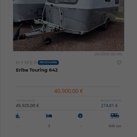
(20433391-BE-R6)
HYMER
NEUZUGANG
Eriba Touring 642
40.900,00 €
LISTENPREIS
MONATSRATE
45.925,00 €
274,81 €
-
3
-
646 cm